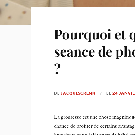
Pourquoi et 
seance de ph
?
DE
JACQUESCRENN
LE
24 JANVI
La grossesse est une chose magnifique,
chance de profiter de certains avant
luxuriants et un joli ventre de bébé, v