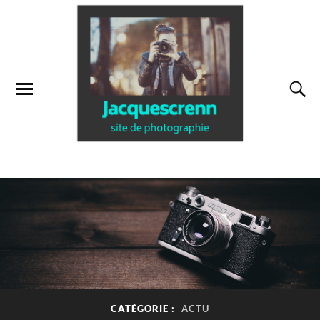
CATÉGORIE :
ACTU