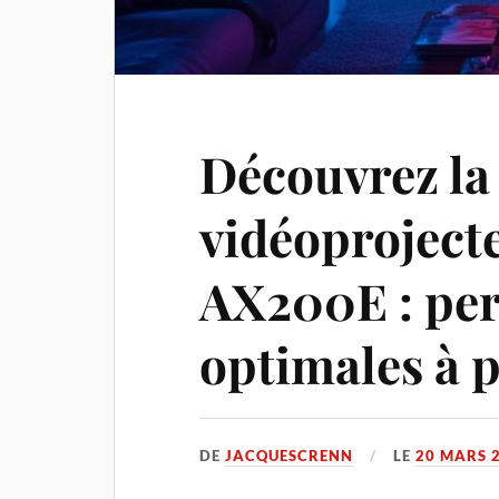
Découvrez la
vidéoproject
AX200E : pe
optimales à p
DE
JACQUESCRENN
LE
20 MARS 